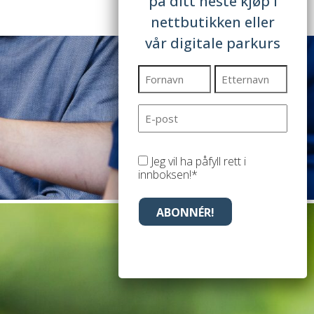
på ditt neste kjøp i
nettbutikken eller
vår digitale parkurs
Navn
(Påkrevd)
Fornavn
Etternavn
E-
post
(Påkrevd)
Jeg vil ha påfyll rett i
innboksen!*
(Påkrevd)
ABONNÉR!