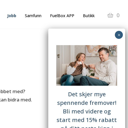
0
Jobb
Samfunn
FuelBox APP
Butikk
 jobbet med?
Det skjer mye
 kan bidra med.
spennende fremover!
Bli med videre og
start med 15% rabatt