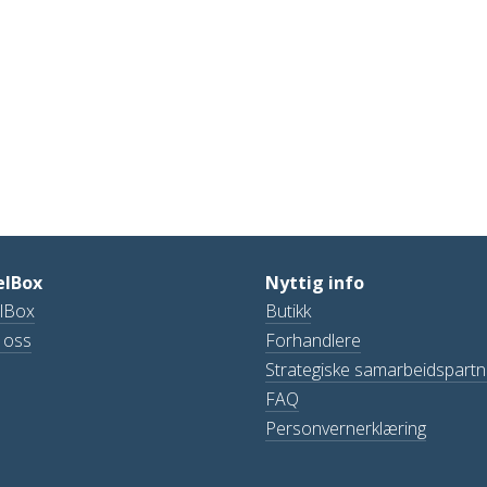
elBox
Nyttig info
lBox
Butikk
 oss
Forhandlere
Strategiske samarbeidspart
FAQ
Personvernerklæring