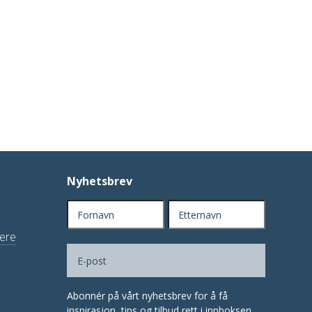
Nyhetsbrev
Navn
(Påkrevd)
nere
Fornavn
Etternavn
E-
(Påkrevd)
post
Abonnér på vårt nyhetsbrev for å få
inspirasjon, tips og tilbud rett i innboksen.