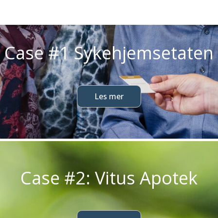
Case #1
Sykehjemsetaten
Les mer
Case #2: Vitus Apotek