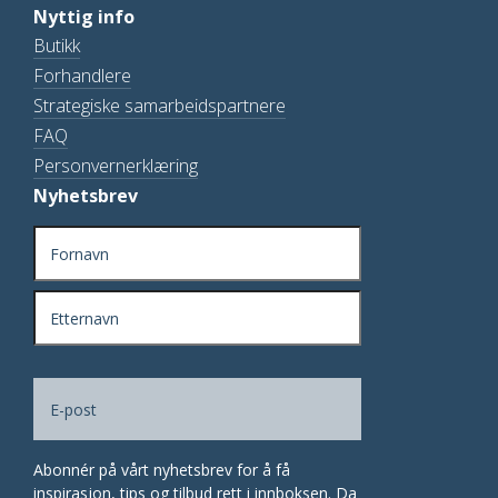
Nyttig info
Butikk
Forhandlere
Strategiske samarbeidspartnere
FAQ
Personvernerklæring
Nyhetsbrev
Navn
(Påkrevd)
Fornavn
Etternavn
E-
(Påkrevd)
post
Abonnér på vårt nyhetsbrev for å få
inspirasjon, tips og tilbud rett i innboksen. Da