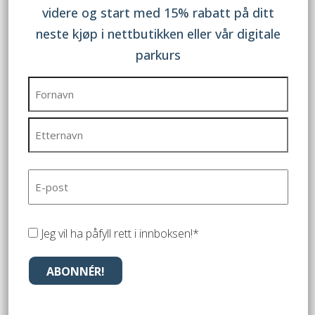
varianter.
varianter.
videre og start med 15% rabatt på ditt
Alternativene
Alternativene
neste kjøp i nettbutikken eller vår digitale
parkurs
kan
kan
FuelBox Par
FuelBox Familie
velges
velges
Navn
(Påkrevd)
kr
599
kr
599
på
på
Dette
Dette
Fornavn
produktsiden
produktsiden
produktet
produktet
har
har
Etternavn
E-
flere
flere
post
(Påkrevd)
varianter.
varianter.
Jeg vil ha påfyll rett i innboksen!*
Alternativene
Alternativene
(Påkrevd)
kan
kan
ABONNÉR!
velges
velges
på
på