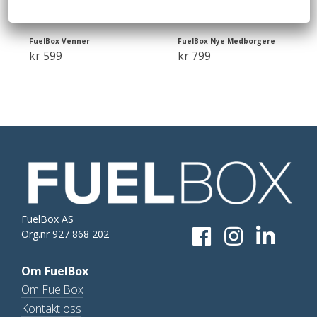
produktsiden
produktsiden
FuelBox Venner
FuelBox Nye Medborgere
kr
599
kr
799
Dette
produktet
har
flere
varianter.
Alternativene
FuelBox AS
kan
Org.nr 927 868 202
velges
Om FuelBox
på
Om FuelBox
produktsiden
Kontakt oss